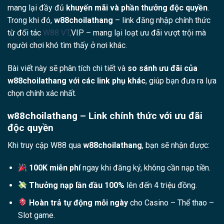
mang lại đầy đủ
khuyến mãi và phần thưởng độc quyền
.
Trong khi đó,
w88choilathang
– link đăng nhập chính thức
từ đối tác
W88 VT
.VIP – mang lại loạt ưu đãi vượt trội mà
người chơi khó tìm thấy ở nơi khác.
Bài viết này sẽ phân tích chi tiết và
so sánh ưu đãi của
w88choilathang với các link phụ khác
, giúp bạn đưa ra lựa
chọn chính xác nhất.
w88choilathang – Link chính thức với ưu đãi
độc quyền
Khi truy cập W88 qua
w88choilathang
, bạn sẽ nhận được:
100K miễn phí
ngay khi đăng ký, không cần nạp tiền.
Thưởng nạp lần đầu 100%
lên đến 4 triệu đồng.
Hoàn trả tự động mỗi ngày
cho Casino – Thể thao –
Slot game.