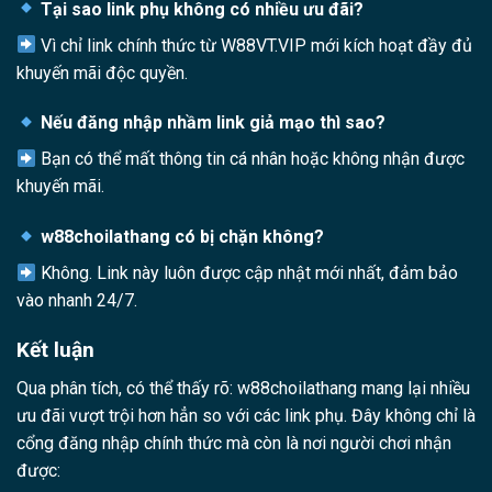
Tại sao link phụ không có nhiều ưu đãi?
Vì chỉ link chính thức từ W88VT.VIP mới kích hoạt đầy đủ
khuyến mãi độc quyền.
Nếu đăng nhập nhầm link giả mạo thì sao?
Bạn có thể mất thông tin cá nhân hoặc không nhận được
khuyến mãi.
w88choilathang có bị chặn không?
Không. Link này luôn được cập nhật mới nhất, đảm bảo
vào nhanh 24/7.
Kết luận
Qua phân tích, có thể thấy rõ: w88choilathang mang lại nhiều
ưu đãi vượt trội hơn hẳn so với các link phụ. Đây không chỉ là
cổng đăng nhập chính thức mà còn là nơi người chơi nhận
được: