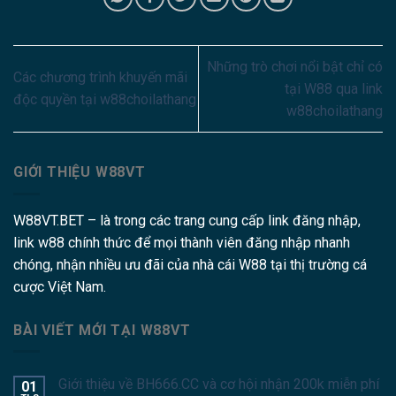
Những trò chơi nổi bật chỉ có
Các chương trình khuyến mãi
tại W88 qua link
độc quyền tại w88choilathang
w88choilathang
GIỚI THIỆU W88VT
W88VT.BET – là trong các trang cung cấp link đăng nhập,
link w88 chính thức để mọi thành viên đăng nhập nhanh
chóng, nhận nhiều ưu đãi của nhà cái W88 tại thị trường cá
cược Việt Nam.
BÀI VIẾT MỚI TẠI W88VT
Giới thiệu về BH666.CC và cơ hội nhận 200k miễn phí
01