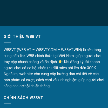
GIỚI THIỆU W88 VT
W88VT (W88 VT – W88VT.COM – W88VT.WIN) là nền tảng
cung cấp link W88 chính thức tại Việt Nam, giúp người chơi
truy cập nhanh chóng và ổn định.
Khi đăng ký tài khoản,
người chơi có cơ hội nhận ưu đãi miễn phí lên đến 300K.
Ngoài ra, website còn cung cấp hướng dẫn chi tiết về các
sản phẩm cá cược, cách chơi và kinh nghiệm giúp người chơi
nâng cao cơ hội chiến thắng.
CHÍNH SÁCH W88VT