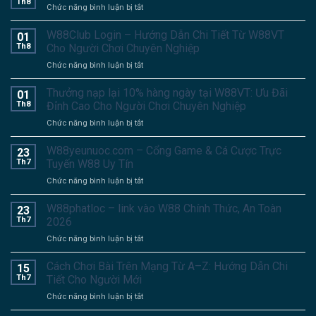
Th8
ở
Chức năng bình luận bị tắt
Giới
thiệu
W88Club Login – Hướng Dẫn Chi Tiết Từ W88VT
01
về
Th8
Cho Người Chơi Chuyên Nghiệp
BH666.CC
ở
Chức năng bình luận bị tắt
và
W88Club
cơ
Login
Thưởng nạp lại 10% hàng ngày tại W88VT: Ưu Đãi
hội
01
–
nhận
Th8
Đỉnh Cao Cho Người Chơi Chuyên Nghiệp
Hướng
200k
ở
Chức năng bình luận bị tắt
Dẫn
miễn
Thưởng
Chi
phí
nạp
W88yeunuoc.com – Cổng Game & Cá Cược Trực
Tiết
23
lại
Từ
Th7
Tuyến W88 Uy Tín
10%
W88VT
ở
Chức năng bình luận bị tắt
hàng
Cho
W88yeunuoc.com
ngày
Người
–
W88phatloc – link vào W88 Chính Thức, An Toàn
tại
23
Chơi
Cổng
W88VT:
Th7
2026
Chuyên
Game
Ưu
Nghiệp
ở
Chức năng bình luận bị tắt
&
Đãi
W88phatloc
Cá
Đỉnh
–
Cách Chơi Bài Trên Mạng Từ A–Z: Hướng Dẫn Chi
Cược
15
Cao
link
Trực
Th7
Tiết Cho Người Mới
Cho
vào
Tuyến
Người
ở
Chức năng bình luận bị tắt
W88
W88
Chơi
Cách
Chính
Uy
Chuyên