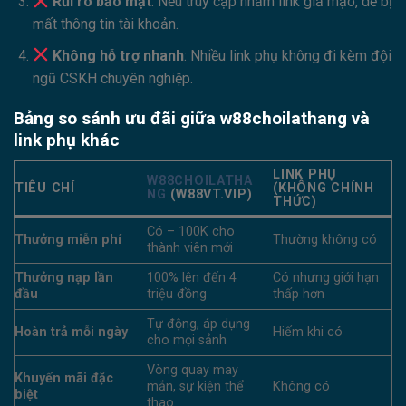
Rủi ro bảo mật
: Nếu truy cập nhầm link giả mạo, dễ bị
mất thông tin tài khoản.
Không hỗ trợ nhanh
: Nhiều link phụ không đi kèm đội
ngũ CSKH chuyên nghiệp.
Bảng so sánh ưu đãi giữa w88choilathang và
link phụ khác
LINK PHỤ
W88CHOILATHA
TIÊU CHÍ
(KHÔNG CHÍNH
NG
(W88VT.VIP)
THỨC)
Có – 100K cho
Thưởng miễn phí
Thường không có
thành viên mới
Thưởng nạp lần
100% lên đến 4
Có nhưng giới hạn
đầu
triệu đồng
thấp hơn
Tự động, áp dụng
Hoàn trả mỗi ngày
Hiếm khi có
cho mọi sảnh
Vòng quay may
Khuyến mãi đặc
mắn, sự kiện thể
Không có
biệt
thao