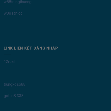
W88
w88trungthuong
Đầy
Cho
Kịch
Người
Tính
w88sanloc
Mới
LINK LIÊN KẾT ĐĂNG NHẬP
12real
trungxoso88
gofun8 338